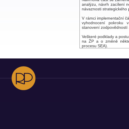
analýzu, návrh zacílení n
návaznosti strategického 
V rámci implementační čás
vyhodnocení pokroku v
stanovení zodpovědností 
Veškeré podklady a postup
na ŽP a o změně některý
procesu SEA).