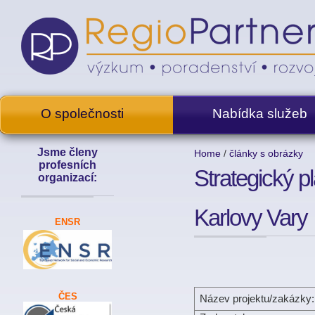
O společnosti
Nabídka služeb
Jsme členy
Home
/
články s obrázky
profesních
Strategický p
organizací:
Karlovy Vary
ENSR
ČES
Název projektu/zakázky: