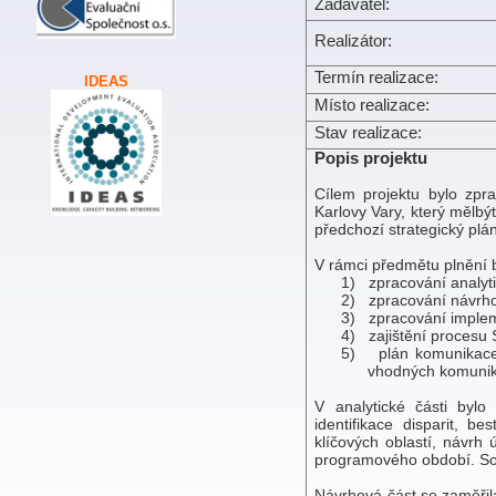
Zadavatel:
Realizátor:
Termín realizace:
IDEAS
Místo realizace:
Stav realizace:
Popis projektu
Cílem projektu bylo zpra
Karlovy Vary, který mělb
předchozí strategický plá
V rámci předmětu plnění 
1)
zpracování analyti
2)
zpracování návrho
3)
zpracování implem
4)
zajištění proces
5)
plán komunikace
vhodných komunik
V analytické části byl
identifikace disparit, 
klíčových oblastí, návrh 
programového období. Sou
Návrhová část se zaměřil