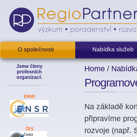
O společnosti
Nabídka služeb
Jsme členy
Home
/
Nabídk
profesních
organizací:
Programové
ENSR
Na základě kon
připravíme pro
rozvoje (např. 
ČES