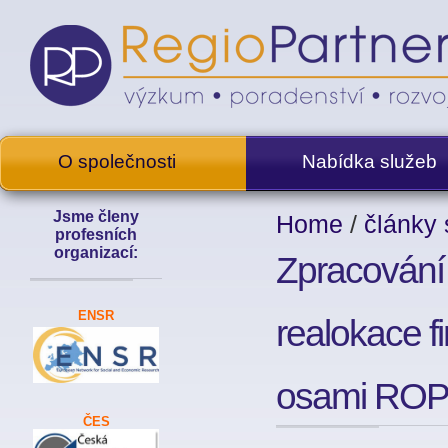
O společnosti
Nabídka služeb
Jsme členy
Home
/
články 
profesních
organizací:
Zpracování
ENSR
realokace f
osami RO
ČES