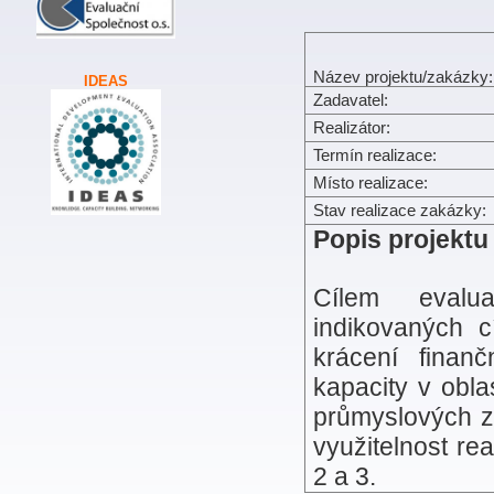
Název projektu/zakázky:
IDEAS
Zadavatel:
Realizátor:
Termín realizace:
Místo realizace:
Stav realizace zakázky:
Popis projektu
Cílem evalua
indikovaných c
krácení finan
kapacity v obl
průmyslových z
využitelnost re
2 a 3.