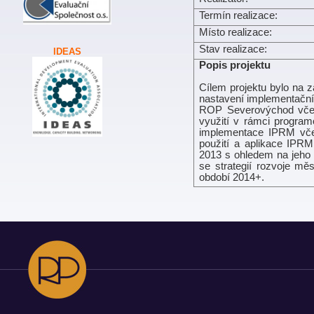
Termín realizace:
Místo realizace:
Stav realizace:
IDEAS
Popis projektu
Cílem projektu bylo na z
nastavení implementační
ROP Severovýchod včetn
využití v rámci program
implementace IPRM včet
použití a aplikace IPRM
2013 s ohledem na jeho v
se strategií rozvoje m
období 2014+.