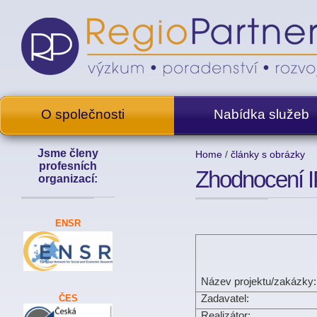
O společnosti
Nabídka služeb
Jsme členy
Home
/
články s obrázky
profesních
Zhodnocení 
organizací:
ENSR
Název projektu/zakázky:
ČES
Zadavatel:
Realizátor: