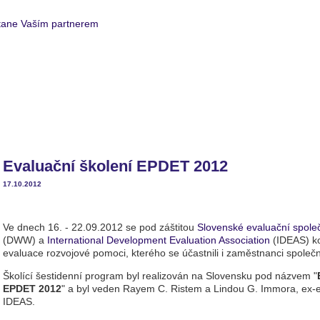
Nabídka služeb
Realizované projekty
Evaluační školení EPDET 2012
17.10.2012
Ve dnech 16. - 22.09.2012 se pod záštitou
Slovenské evaluační společ
(DWW) a
International Development Evaluation Association
(IDEAS) ko
evaluace rozvojové pomoci, kterého se účastnili i zaměstnanci společno
Školící šestidenní program byl realizován na Slovensku pod názvem "
EPDET 2012
" a byl veden Rayem C. Ristem a Lindou G. Immora, ex-e
IDEAS.