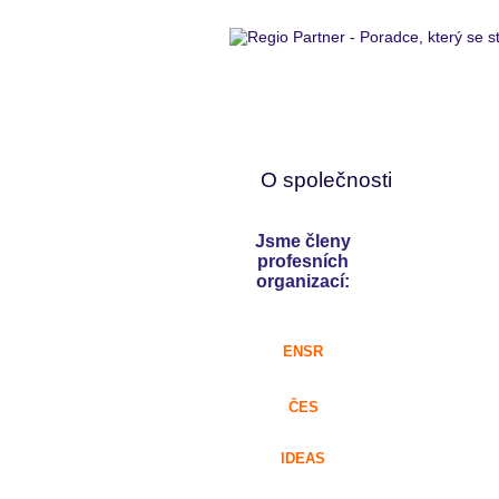
O společnosti
Jsme členy
profesních
organizací:
ENSR
ČES
IDEAS