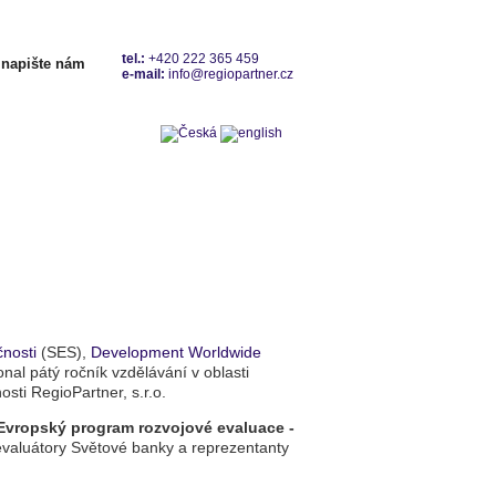
tel.:
+420
222 365 459
napište nám
e-mail:
info@regiopartner.cz
Kontakty
nosti
(SES),
Development Worldwide
nal pátý ročník vzdělávání v oblasti
sti RegioPartner, s.r.o.
Evropský program rozvojové evaluace -
valuátory Světové banky a reprezentanty